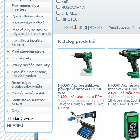
FEIN
-
Elektrocentrály a
HUSQVARNA
invertory
STEINEL
-
Vysokotlaké čističe
HIRETECH
-
Instalatérské nářadí
1
<<
<
2
3
4
>
>>
|
|
|
Počet záznamů na 
+
Pásové pily na kov, alu
pily a odjehlovací stroje
+
Lamačky a řezačky
Katalog produktů
kamene
+
Malé stavební stroje
+
Zemní vruty
+
Vrtáky, sekáče, korunky
+
Kotouče diamantové,
pilové, brusivo
+
Ruční nářadí -
HIKOKI Aku bezuhlíková
HIKOKI Aku rázový
šroubováky, kleště
příklepová vrtačka DV18DD
utahovák WH18DF
W2Z
2 691,–
Kč naše cen
+
Příslušenství - ostatní
1 890,–
Kč naše cena s DPH
4 660,– Kč běžná c
+
Stolní hokej a fotbal
3 152,– Kč běžná cena s DPH
18 V; bez aku; 150 N
STIGA
18 V; bez aku; 55 Nm; 0,9 kg;
HEX; 1,4 kg; HitBox
Hit-box
+
Grily