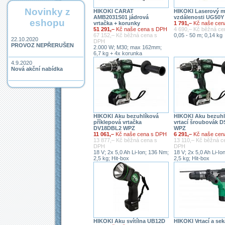
Novinky z
HIKOKI CARAT
HIKOKI Laserový m
AMB2031S01 jádrová
vzdálenosti UG50Y
eshopu
vrtačka + korunky
1 791,–
Kč naše cen
51 291,–
Kč naše cena s DPH
4 690,– Kč běžná c
67 152,– Kč běžná cena s
0,05 - 50 m; 0,14 kg
22.10.2020
DPH
PROVOZ NEPŘERUŠEN
2.000 W; M30; max 162mm;
6,7 kg + 4x korunka
4.9.2020
Nová akční nabídka
HIKOKI Aku bezuhlíková
HIKOKI Aku bezuhl
příklepová vrtačka
vrtací šroubovák 
DV18DBL2 WPZ
WPZ
11 061,–
Kč naše cena s DPH
6 291,–
Kč naše cen
13 877,– Kč běžná cena s
13 110,– Kč běžná c
DPH
DPH
18 V; 2x 5,0 Ah Li-Ion; 136 Nm;
18 V; 2x 5,0 Ah Li-Io
2,5 kg; Hit-box
2,5 kg; Hit-box
HIKOKI Aku svítílna UB12D
HIKOKI Vrtací a sek