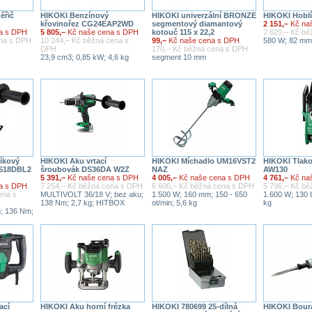
ěřič
HIKOKI Benzínový
HIKOKI univerzální BRONZE
HIKOKI Hobl
křovinořez CG24EAP2WD
segmentový diamantový
2 151,–
Kč na
a s DPH
5 805,–
Kč naše cena s DPH
kotouč 115 x 22,2
2 629,– Kč b
ena s DPH
10 244,– Kč běžná cena s
99,–
Kč naše cena s DPH
580 W; 82 mm;
DPH
170,– Kč běžná cena s DPH
23,9 cm3; 0,85 kW; 4,6 kg
segment 10 mm
íkový
HIKOKI Aku vrtací
HIKOKI Míchadlo UM16VST2
HIKOKI Tlak
DS18DBL2
šroubovák DS36DA W2Z
NAZ
AW130
5 391,–
Kč naše cena s DPH
4 005,–
Kč naše cena s DPH
4 761,–
Kč na
a s DPH
7 254,– Kč běžná cena s DPH
6 600,– Kč běžná cena s DPH
5 796,– Kč b
ena s
MULTIVOLT 36/18 V; bez aku;
1.500 W; 160 mm; 150 - 650
1.600 W; 130 b
138 Nm; 2,7 kg; HITBOX
ot/min; 5,6 kg
kg
n; 136 Nm;
ací
HIKOKI Aku horní frézka
HIKOKI 780699 25-dílná
HIKOKI Boura