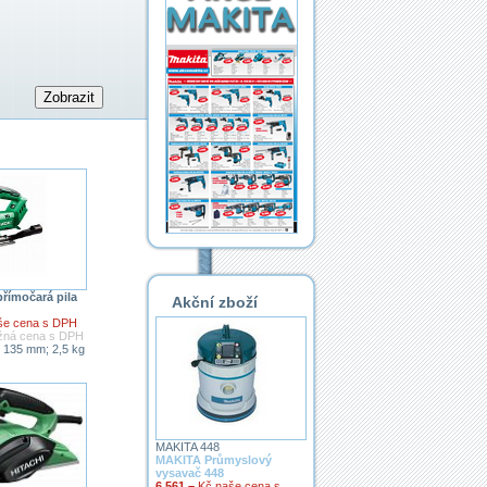
římočará pila
Akční zboží
še cena s DPH
ěžná cena s DPH
; 135 mm; 2,5 kg
MAKITA 448
MAKITA Průmyslový
vysavač 448
6 561,–
Kč naše cena s