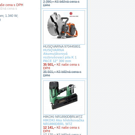
2 390,– Kč běžná cena s
aše cena s DPH
DPH
ěžná cena s
mm; 1.340 W;
g
HUSQVARNA 970445801
HUSQVARNA
Akumulátorová
rozbrušovací pila K 1
PACE 12" 300 mm
35 501,–
Kč naše cena s
DPH
35 501,– Kč běžná cena s
DPH
HIKOKI NR1890DBRLW7Z
HIKOKI Aku hřebíkovačka
NR1890DBRL W7Z
12 141,–
Kč naše cena s
DPH
17 170,– Kč běžná cena s