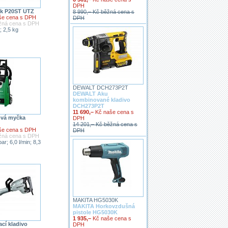
DPH
ík P20ST UTZ
8 990,– Kč běžná cena s
še cena s DPH
DPH
ěžná cena s DPH
 2,5 kg
DEWALT DCH273P2T
DEWALT Aku
kombinované kladivo
DCH273P2T
11 690,–
Kč naše cena s
ová myčka
DPH
14 201,– Kč běžná cena s
še cena s DPH
DPH
ěžná cena s DPH
ar; 6,0 l/min; 8,3
MAKITA HG5030K
MAKITA Horkovzdušná
pistole HG5030K
1 935,–
Kč naše cena s
cí kladivo
DPH