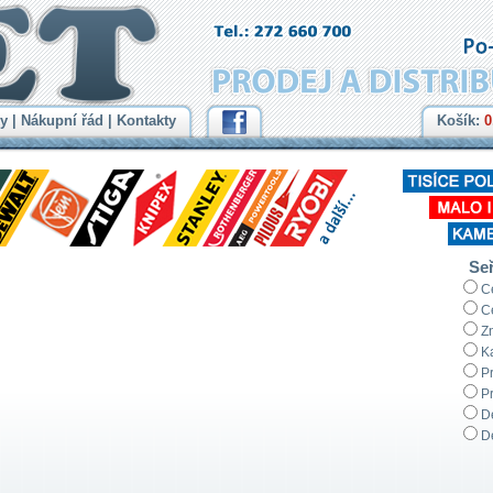
y
|
Nákupní řád
|
Kontakty
Košík:
0
Seř
C
C
Z
K
P
P
D
D