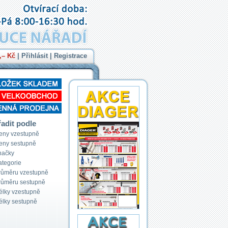
,– Kč
|
Přihlásit
|
Registrace
adit podle
eny vzestupně
eny sestupně
načky
ategorie
růměru vzestupně
růměru sestupně
élky vzestupně
élky sestupně