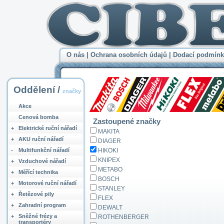
O nás
|
Ochrana osobních údajů
|
Dodací podmínk
Oddělení /
značky
Akce
Cenová bomba
Zastoupené značky
+
Elektrické ruční nářadí
MAKITA
+
AKU ruční nářadí
DIAGER
-
Multifunkční nářadí
HIKOKI
KNIPEX
+
Vzduchové nářadí
METABO
+
Měřící technika
BOSCH
+
Motorové ruční nářadí
STANLEY
+
Řetězové pily
FLEX
+
Zahradní program
DEWALT
+
Sněžné frézy a
ROTHENBERGER
transportéry