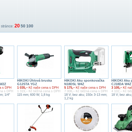
20
50
100
stránce:
HIKOKI Úhlová bruska
HIKOKI Aku sponkovačka
HIKOKI Aku p
 W2Z
G12STA YGZ
N18DSL W4Z
CJ18DA W4Z
a s DPH
1 035,–
Kč naše cena s DPH
5 175,–
Kč naše cena s DPH
3 105,–
Kč na
ena s DPH
1 319,– Kč běžná cena s DPH
7 006,– Kč běžná cena s DPH
4 102,– Kč b
m; 1/4"
115 mm; 600 W; 1,8 kg
18 V; bez aku; 150x 3-13 mm;
18 V; bez aku
1,2 kg