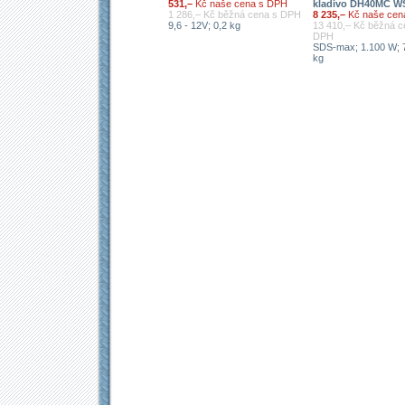
531,–
Kč naše cena s DPH
kladivo DH40MC W
1 286,– Kč běžná cena s DPH
8 235,–
Kč naše cen
9,6 - 12V; 0,2 kg
13 410,– Kč běžná c
DPH
SDS-max; 1.100 W; 7
kg