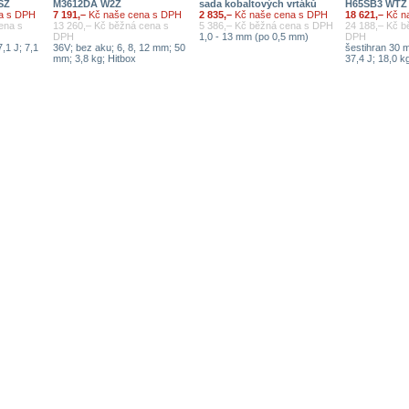
SZ
M3612DA W2Z
sada kobaltových vrtáků
H65SB3 WTZ
a s DPH
7 191,–
Kč naše cena s DPH
2 835,–
Kč naše cena s DPH
18 621,–
Kč n
ena s
13 260,– Kč běžná cena s
5 386,– Kč běžná cena s DPH
24 188,– Kč b
DPH
1,0 - 13 mm (po 0,5 mm)
DPH
,1 J; 7,1
36V; bez aku; 6, 8, 12 mm; 50
šestihran 30 
mm; 3,8 kg; Hitbox
37,4 J; 18,0 k