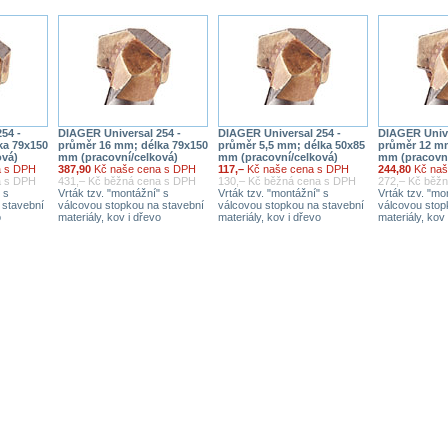
54 -
DIAGER Universal 254 -
DIAGER Universal 254 -
DIAGER Unive
ka 79x150
průměr 16 mm; délka 79x150
průměr 5,5 mm; délka 50x85
průměr 12 mm
ová)
mm (pracovní/celková)
mm (pracovní/celková)
mm (pracovní
a s DPH
387,90
Kč naše cena s DPH
117,–
Kč naše cena s DPH
244,80
Kč naš
a s DPH
431,– Kč běžná cena s DPH
130,– Kč běžná cena s DPH
272,– Kč běž
 s
Vrták tzv. "montážní" s
Vrták tzv. "montážní" s
Vrták tzv. "mo
 stavební
válcovou stopkou na stavební
válcovou stopkou na stavební
válcovou stop
o
materiály, kov i dřevo
materiály, kov i dřevo
materiály, kov