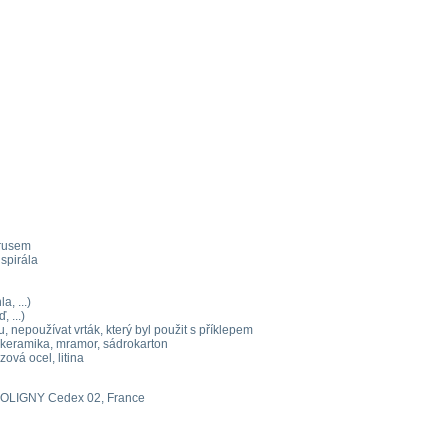
brusem
 spirála
a, ...)
, ...)
u, nepoužívat vrták, který byl použit s příklepem
, keramika, mramor, sádrokarton
zová ocel, litina
POLIGNY Cedex 02, France