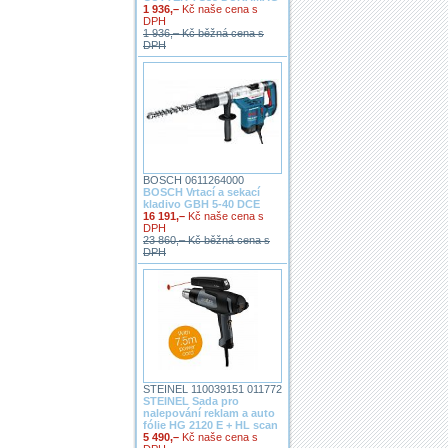
1 936,–
Kč naše cena s
DPH
1 936,– Kč běžná cena s
DPH
BOSCH 0611264000
BOSCH Vrtací a sekací
kladivo GBH 5-40 DCE
16 191,–
Kč naše cena s
DPH
23 860,– Kč běžná cena s
DPH
STEINEL 110039151 011772
STEINEL Sada pro
nalepování reklam a auto
fólie HG 2120 E + HL scan
5 490,–
Kč naše cena s