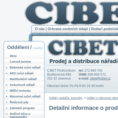
O nás
|
Ochrana osobních údajů
|
Dodací podmínk
Oddělení /
značky
Akce
Cenová bomba
+
Elektrické ruční nářadí
CIBET Proficentrum
tel:
272 660 700
+
AKU ruční nářadí
Budějovická 899
GSM:
608 956 572
252 42 Jesenice
e-mail:
cibet@cibet.cz
-
Multifunkční nářadí
+
Vzduchové nářadí
Otevírací doba: Po-Pá 8:00-16:30 hodin
+
Měřící technika
+
Motorové ruční nářadí
Vrtáky, sekáče, korunky
->
vrtáky s válcovou sto
+
Řetězové pily
Detailní informace o pro
+
Zahradní program
+
Sněžné frézy a
transportéry