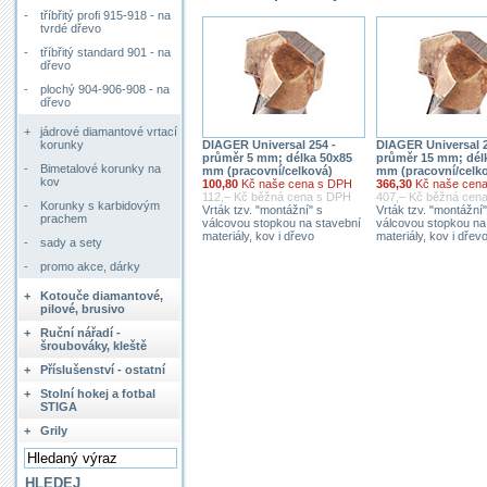
-
tříbřitý profi 915-918 - na
tvrdé dřevo
-
tříbřitý standard 901 - na
dřevo
-
plochý 904-906-908 - na
dřevo
+
jádrové diamantové vrtací
DIAGER Universal 254 -
DIAGER Universal 2
korunky
průměr 5 mm; délka 50x85
průměr 15 mm; dél
-
Bimetalové korunky na
mm (pracovní/celková)
mm (pracovní/celk
kov
100,80
Kč naše cena s DPH
366,30
Kč naše cen
112,– Kč běžná cena s DPH
407,– Kč běžná cen
-
Korunky s karbidovým
Vrták tzv. "montážní" s
Vrták tzv. "montážní"
prachem
válcovou stopkou na stavební
válcovou stopkou na
materiály, kov i dřevo
materiály, kov i dřev
-
sady a sety
-
promo akce, dárky
+
Kotouče diamantové,
pilové, brusivo
+
Ruční nářadí -
šroubováky, kleště
+
Příslušenství - ostatní
+
Stolní hokej a fotbal
STIGA
+
Grily