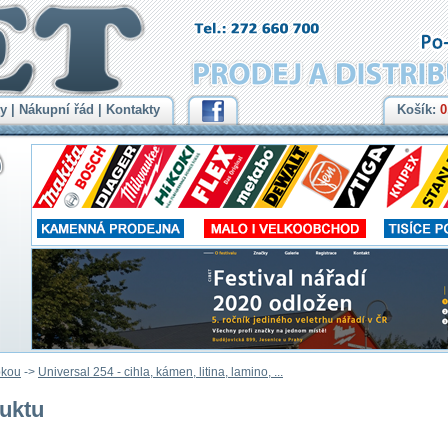
y
|
Nákupní řád
|
Kontakty
Košík:
0
pkou
->
Universal 254 - cihla, kámen, litina, lamino, ...
duktu