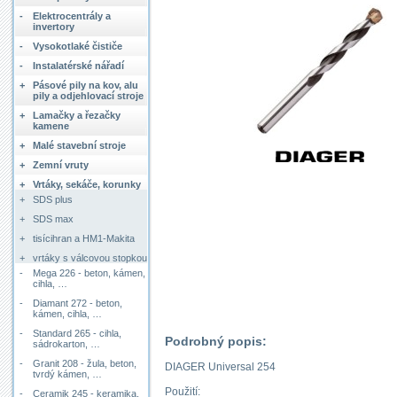
-
Elektrocentrály a
invertory
-
Vysokotlaké čističe
-
Instalatérské nářadí
+
Pásové pily na kov, alu
pily a odjehlovací stroje
+
Lamačky a řezačky
kamene
+
Malé stavební stroje
+
Zemní vruty
+
Vrtáky, sekáče, korunky
+
SDS plus
+
SDS max
+
tisícihran a HM1-Makita
+
vrtáky s válcovou stopkou
-
Mega 226 - beton, kámen,
cihla, …
-
Diamant 272 - beton,
kámen, cihla, …
-
Standard 265 - cihla,
Podrobný popis:
sádrokarton, …
-
Granit 208 - žula, beton,
DIAGER Universal 254
tvrdý kámen, …
Použití:
-
Ceramik 245 - keramika,