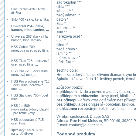
sádrokarton ***
…
cihla ***
-
Blue Ceram 426 - tvrdá
kámen ***
dlažba
tvrdý kámen **
beton *
-
Sklo 400 - sklo, keramika
žula *
-
Universal 254 - cihla,
keramika **
kámen, litina, lamino, ...
sklo **
nerezová ocel *
-
Universal 267 aku - cihla,
kámen, litina, lamino, ...
ocel *
litina **
-
HSS Cobalt 700 -
tvrdé dřevo *
nerezová ocel, ocel, litina,
lamino **
...
měkké dřevo *
-
HSS Titan 728 - nerezová
překližka *
ocel, ocel, litina, ...
Technologie:
-
HSS Pro 726 - ocel, litina,
Hrot - karbidový břit s pozitivním diamantovým 
nerezová ocel, ...
Spirála - frézovaná do "L", leštěný povrch, černá
-
HSS Pro prodloužené 713
- ocel, litina, nerezová
Způsoby použití:
ocel, ...
s příklepem
- tvrdé a pevné materiály (beton, cihl
-
HSS Standard 756 - ocel,
s příklepem a chlazením
- kovy (ocel, hliník, měď
litina, ...
bez příklepu
- dřevo vrtat v otáčkách bez příklep
bez příklepu a bez chlazení
- porcelán, břidlice
-
HSS Jet 509
s chlazením rozpustnými oleji
- tvrdá ocel, nere
(wolframkarbidový plátek)
- pro tvrdé kovy
Výrobní společnost: Diager SAS
-
HSS oboustranné 715 -
Adresa: Rue Henri Moissan, BP 90149, 39802 
ocel, litina, …
E-mail: contact@diager.com
-
spirálový 905-916-923 -
Podobné produkty
na tvrdé dřevo