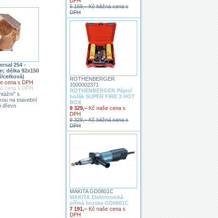
DPH
6 159,– Kč běžná cena s
DPH
rsal 254 -
; délka 92x150
/celková)
ROTHENBERGER
e cena s DPH
1000002371
ná cena s DPH
ROTHENBERGER Pájecí
ntážní" s
hořák SUPER FIRE 3 HOT
kou na stavební
BOX
 i dřevo
9 329,–
Kč naše cena s
DPH
9 329,– Kč běžná cena s
DPH
MAKITA GD0801C
MAKITA Elektronická
přímá bruska GD0801C
7 191,–
Kč naše cena s
DPH