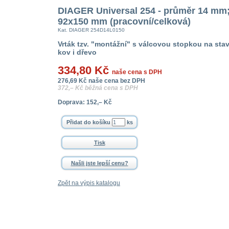
DIAGER Universal 254 - průměr 14 mm;
92x150 mm (pracovní/celková)
Kat. DIAGER 254D14L0150
Vrták tzv. "montážní" s válcovou stopkou na stav
kov i dřevo
334,80 Kč
naše cena s DPH
276,69 Kč naše cena bez DPH
372,– Kč běžná cena s DPH
Doprava: 152,– Kč
ks
Tisk
Našli jste lepší cenu?
Zpět na výpis katalogu