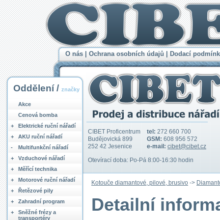
O nás
|
Ochrana osobních údajů
|
Dodací podmínk
Oddělení /
značky
Akce
Cenová bomba
+
Elektrické ruční nářadí
CIBET Proficentrum
tel:
272 660 700
+
AKU ruční nářadí
Budějovická 899
GSM:
608 956 572
252 42 Jesenice
e-mail:
cibet@cibet.cz
-
Multifunkční nářadí
+
Vzduchové nářadí
Otevírací doba: Po-Pá 8:00-16:30 hodin
+
Měřící technika
+
Motorové ruční nářadí
Kotouče diamantové, pilové, brusivo
->
Diamanto
+
Řetězové pily
Detailní infor
+
Zahradní program
+
Sněžné frézy a
transportéry