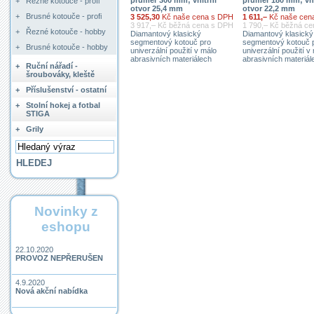
+
Řezné kotouče - profi
otvor 25,4 mm
otvor 22,2 mm
+
Brusné kotouče - profi
3 525,30
Kč naše cena s DPH
1 611,–
Kč naše cen
3 917,– Kč běžná cena s DPH
1 790,– Kč běžná c
+
Řezné kotouče - hobby
Diamantový klasický
Diamantový klasický
segmentový kotouč pro
segmentový kotouč 
+
Brusné kotouče - hobby
univerzální použití v málo
univerzální použití v
abrasivních materiálech
abrasivních materiál
+
Ruční nářadí -
šroubováky, kleště
+
Příslušenství - ostatní
+
Stolní hokej a fotbal
STIGA
+
Grily
Novinky z
eshopu
22.10.2020
PROVOZ NEPŘERUŠEN
4.9.2020
Nová akční nabídka