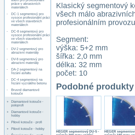
tělem pro profesionální
Klasický segmentový kot
práce v abrasivních
materiálech
všech málo abrazivních
-
DC-1 segmentový pro
vysoce profesionální práci
profesionálním provozu
ve všech stavebních
materiálech
-
DC-8 segmentový pro
vysoce profesionální práci
Segment:
ve všech stavebních
materiálech
výška: 5+2 mm
-
DV-2 segmentový pro
abrazivní materiály
šířka: 2,0 mm
-
DV-8 segmentový pro
délka: 32 mm
abrazivní materiály
-
DA-2 segmentový na
počet: 10
řezání asfaltu
-
DC-4 segmentový na
řezání vyzrálého betonu
Podobné produkty
-
Brusné diamantové
kotouče
+
Diamantové kotouče -
poloprofi
+
Diamantové kotouče -
hobby
+
Pilové kotouče - profi
+
Pilové kotouče - hobby
HEGER segmentový DU-5 -
HEGER segmentový
průměr 300 mm; vnitřní
průměr 180 mm; vni