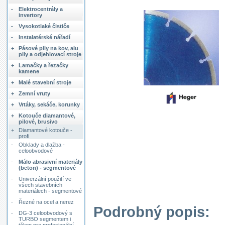
-
Elektrocentrály a
invertory
-
Vysokotlaké čističe
-
Instalatérské nářadí
+
Pásové pily na kov, alu
pily a odjehlovací stroje
+
Lamačky a řezačky
kamene
+
Malé stavební stroje
+
Zemní vruty
+
Vrtáky, sekáče, korunky
+
Kotouče diamantové,
pilové, brusivo
+
Diamantové kotouče -
profi
-
Obklady a dlažba -
celoobvodové
-
Málo abrasivní materiály
(beton) - segmentové
-
Univerzální použití ve
všech stavebních
materiálech - segmentové
-
Řezné na ocel a nerez
Podrobný popis:
-
DG-3 celoobvodový s
TURBO segmentem i