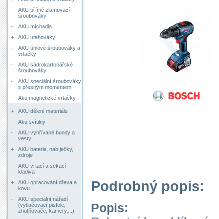
-
AKU přímé zlamovací
šroubováky
-
AKU míchadla
+
AKU utahováky
-
AKU úhlové šroubováky a
vrtačky
-
AKU sádrokartonářské
šroubováky
-
AKU speciální šroubováky
s přesným momentem
-
Aku magnetické vrtačky
+
AKU dělení materiálu
-
Aku svítilny
-
AKU vyhřívané bundy a
vesty
+
AKU baterie, nabíječky,
zdroje
-
AKU vrtací a sekací
kladiva
Podrobný popis:
+
AKU opracování dřeva a
kovu
-
AKU speciální nářadí
Popis:
(vytlačovací pistole,
zhutňovače, kamery,...)