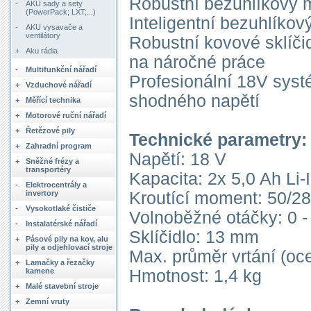
Robustní bezuhlíkový m
-
AKU sady a sety
(PowerPack; LXT;...)
Inteligentní bezuhlíkov
-
AKU vysavače a
ventilátory
Robustní kovové sklíči
+
Aku rádia
na náročné práce
-
Multifunkční nářadí
Profesionální 18V syst
+
Vzduchové nářadí
shodného napětí
+
Měřící technika
+
Motorové ruční nářadí
+
Řetězové pily
Technické parametry:
+
Zahradní program
Napětí: 18 V
+
Sněžné frézy a
transportéry
Kapacita: 2x 5,0 Ah Li-
-
Elektrocentrály a
Kroutící moment: 50/2
invertory
-
Vysokotlaké čističe
Volnoběžné otáčky: 0 - 
-
Instalatérské nářadí
Sklíčidlo: 13 mm
+
Pásové pily na kov, alu
pily a odjehlovací stroje
Max. průměr vrtání (oc
+
Lamačky a řezačky
Hmotnost: 1,4 kg
kamene
+
Malé stavební stroje
+
Zemní vruty