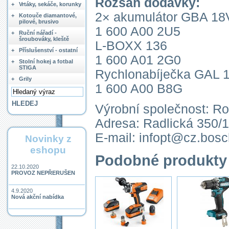
Rozsah dodávky:
+
Vrtáky, sekáče, korunky
2× akumulátor GBA 18
+
Kotouče diamantové,
pilové, brusivo
1 600 A00 2U5
+
Ruční nářadí -
šroubováky, kleště
L-BOXX 136
+
Příslušenství - ostatní
1 600 A01 2G0
+
Stolní hokej a fotbal
STIGA
Rychlonabíječka GAL 
+
Grily
1 600 A00 B8G
Výrobní společnost: Ro
Adresa: Radlická 350/
E-mail: infopt@cz.bos
Novinky z
eshopu
Podobné produkty
22.10.2020
PROVOZ NEPŘERUŠEN
4.9.2020
Nová akční nabídka