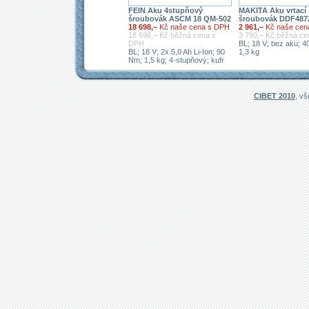
FEIN Aku 4stupňový
MAKITA Aku vrtací
šroubovák ASCM 18 QM-502
šroubovák DDF487
18 698,–
Kč naše cena s DPH
2 961,–
Kč naše cen
18 698,– Kč běžná cena s
3 790,– Kč běžná c
DPH
BL; 18 V; bez aku; 4
BL; 18 V; 2x 5,0 Ah Li-Ion; 90
1,3 kg
Nm; 1,5 kg; 4-stupňový; kufr
CIBET 2010
, v