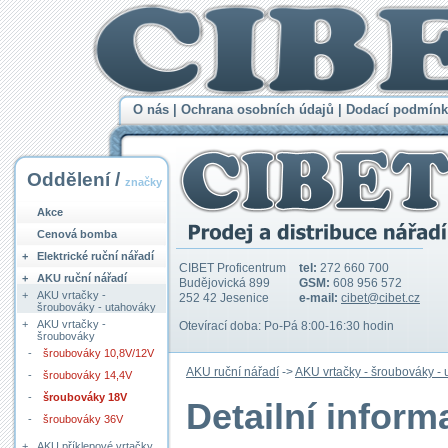
O nás
|
Ochrana osobních údajů
|
Dodací podmínk
Oddělení /
značky
Akce
Cenová bomba
+
Elektrické ruční nářadí
CIBET Proficentrum
tel:
272 660 700
+
AKU ruční nářadí
Budějovická 899
GSM:
608 956 572
+
AKU vrtačky -
252 42 Jesenice
e-mail:
cibet@cibet.cz
šroubováky - utahováky
+
AKU vrtačky -
Otevírací doba: Po-Pá 8:00-16:30 hodin
šroubováky
-
šroubováky 10,8V/12V
AKU ruční nářadí
->
AKU vrtačky - šroubováky -
-
šroubováky 14,4V
-
šroubováky 18V
Detailní infor
-
šroubováky 36V
+
AKU příklepové vrtačky