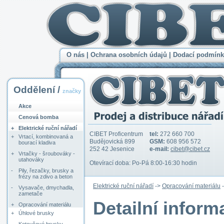
O nás
|
Ochrana osobních údajů
|
Dodací podmínk
Oddělení /
značky
Akce
Cenová bomba
+
Elektrické ruční nářadí
CIBET Proficentrum
tel:
272 660 700
+
Vrtací, kombinovaná a
Budějovická 899
GSM:
608 956 572
bourací kladiva
252 42 Jesenice
e-mail:
cibet@cibet.cz
+
Vrtačky - šroubováky -
utahováky
Otevírací doba: Po-Pá 8:00-16:30 hodin
-
Pily, řezačky, brusky a
frézy na zdivo a beton
Elektrické ruční nářadí
->
Opracování materiálu
-
Vysavače, dmychadla,
zametače
Detailní infor
+
Opracování materiálu
+
Úhlové brusky