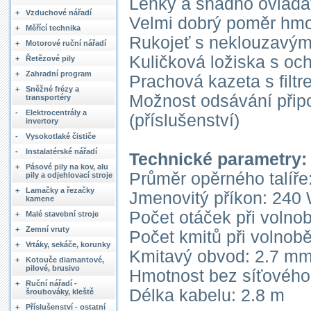
Lehký a snadno ovladat
+
Vzduchové nářadí
Velmi dobrý poměr hmo
+
Měřící technika
Rukojeť s neklouzavým
+
Motorové ruční nářadí
Kuličková ložiska s och
+
Řetězové pily
+
Zahradní program
Prachová kazeta s filtr
+
Sněžné frézy a
Možnost odsávání při
transportéry
-
Elektrocentrály a
(příslušenství)
invertory
-
Vysokotlaké čističe
-
Instalatérské nářadí
Technické parametry:
+
Pásové pily na kov, alu
Průměr opěrného talíř
pily a odjehlovací stroje
+
Lamačky a řezačky
Jmenovitý příkon: 240
kamene
Počet otáček při volno
+
Malé stavební stroje
+
Zemní vruty
Počet kmitů při volnob
+
Vrtáky, sekáče, korunky
Kmitavý obvod: 2.7 m
+
Kotouče diamantové,
pilové, brusivo
Hmotnost bez síťového 
+
Ruční nářadí -
Délka kabelu: 2.8 m
šroubováky, kleště
+
Příslušenství - ostatní