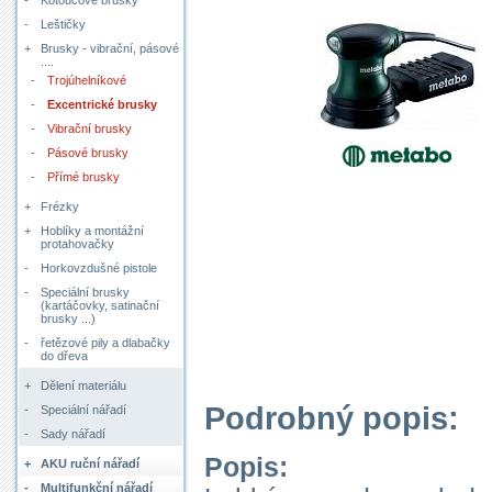
-
Kotoučové brusky
-
Leštičky
+
Brusky - vibrační, pásové
....
-
Trojúhelníkové
-
Excentrické brusky
-
Vibrační brusky
-
Pásové brusky
-
Přímé brusky
+
Frézky
+
Hoblíky a montážní
protahovačky
-
Horkovzdušné pistole
-
Speciální brusky
(kartáčovky, satinační
brusky ...)
-
řetězové pily a dlabačky
do dřeva
+
Dělení materiálu
Podrobný popis:
-
Speciální nářadí
-
Sady nářadí
Popis:
+
AKU ruční nářadí
-
Multifunkční nářadí