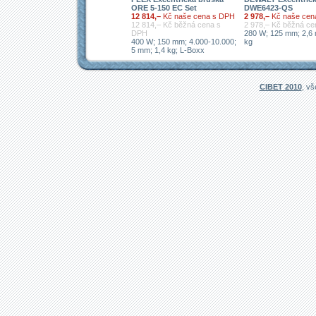
ORE 5-150 EC Set
DWE6423-QS
12 814,–
Kč naše cena s DPH
2 978,–
Kč naše cen
12 814,– Kč běžná cena s
2 978,– Kč běžná c
DPH
280 W; 125 mm; 2,6
400 W; 150 mm; 4.000-10.000;
kg
5 mm; 1,4 kg; L-Boxx
CIBET 2010
, v