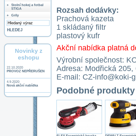
+
Stolní hokej a fotbal
Rozsah dodávky:
STIGA
+
Grily
Prachová kazeta
1 skládaný filtr
plastový kufr
Akční nabídka platná d
Novinky z
eshopu
Výrobní společnost: KO
Adresa: Modřická 205,
22.10.2020
PROVOZ NEPŘERUŠEN
E-mail: CZ-info@koki-
4.9.2020
Nová akční nabídka
Podobné produkty
FLEX Excentrická bruska
DEWALT Excentrick