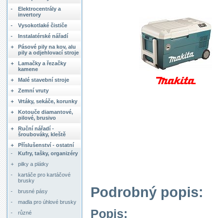
-
Elektrocentrály a
invertory
-
Vysokotlaké čističe
-
Instalatérské nářadí
+
Pásové pily na kov, alu
pily a odjehlovací stroje
+
Lamačky a řezačky
kamene
+
Malé stavební stroje
+
Zemní vruty
+
Vrtáky, sekáče, korunky
+
Kotouče diamantové,
pilové, brusivo
+
Ruční nářadí -
šroubováky, kleště
+
Příslušenství - ostatní
-
Kufry, tašky, organizéry
+
pilky a plátky
-
kartáče pro kartáčové
brusky
Podrobný popis:
-
brusné pásy
-
madla pro úhlové brusky
Popis:
-
různé