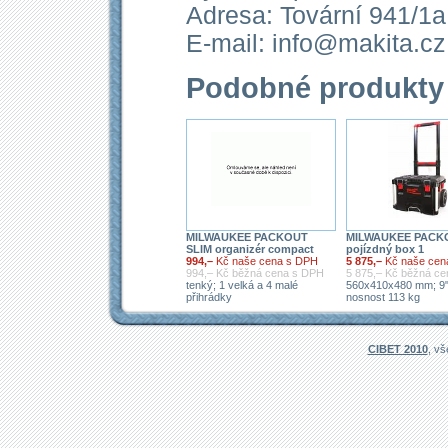
Adresa: Tovární 941/1a
E-mail: info@makita.cz
Podobné produkty
MILWAUKEE PACKOUT
MILWAUKEE PACK
SLIM organizér compact
pojízdný box 1
994,–
Kč naše cena s DPH
5 875,–
Kč naše cen
994,– Kč běžná cena s DPH
5 875,– Kč běžná c
tenký; 1 velká a 4 malé
560x410x480 mm; 9"
přihrádky
nosnost 113 kg
CIBET 2010
, v