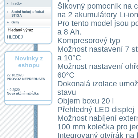
-
hračky
Šikovný pomocník na ce
+
Stolní hokej a fotbal
na 2 akumulátory Li-io
STIGA
Pro tento model jsou po
+
Grily
a 8 Ah.
Kompresorový typ
Možnost nastavení 7 st
a 10°C
Novinky z
eshopu
Možnost nastavení ohř
60°C
22.10.2020
PROVOZ NEPŘERUŠEN
Dokonalá izolace umož
4.9.2020
stavu
Nová akční nabídka
Objem boxu 20 l
Přehledný LED displej
Možnost nabíjení exter
100 mm kolečka pro je
Integrovaný otvírák na 