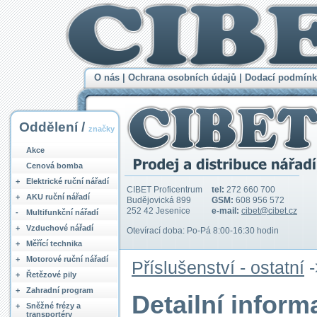
O nás
|
Ochrana osobních údajů
|
Dodací podmínk
Oddělení /
značky
Akce
Cenová bomba
+
Elektrické ruční nářadí
CIBET Proficentrum
tel:
272 660 700
+
AKU ruční nářadí
Budějovická 899
GSM:
608 956 572
252 42 Jesenice
e-mail:
cibet@cibet.cz
-
Multifunkční nářadí
+
Vzduchové nářadí
Otevírací doba: Po-Pá 8:00-16:30 hodin
+
Měřící technika
+
Motorové ruční nářadí
Příslušenství - ostatní
+
Řetězové pily
+
Zahradní program
Detailní infor
+
Sněžné frézy a
transportéry