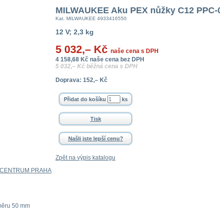
MILWAUKEE Aku PEX nůžky C12 PPC-
Kat. MILWAUKEE 4933416550
12 V; 2,3 kg
5 032,– Kč
naše cena s DPH
4 158,68 Kč naše cena bez DPH
5 032,– Kč běžná cena s DPH
Doprava: 152,– Kč
ks
Tisk
Našli jste lepší cenu?
Zpět na výpis katalogu
 CENTRUM PRAHA
měru 50 mm