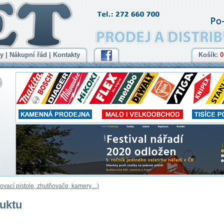
y
|
Nákupní řád
|
Kontakty
Košík:
0
ovací pistole, zhutňovače, kamery,...)
duktu