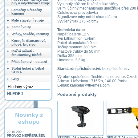
pily a odjehlovací stroje
Vysunutý nůž pro řezání blízko stěny
Velmi účinný mechanismus umožňuje přes 200 ř
+
Lamačky a řezačky
Celokovová převodovka
kamene
Signalizace míry nabití akumulátoru
+
Malé stavební stroje
Vyvíjený tlak 175 kg/cm2
+
Zemní vruty
Technická data:
Napětí baterie 12 V
+
Vrtáky, sekáče, korunky
Typ Lithium Ion (Li-Ion)
+
Kotouče diamantové,
Počet akumulátorů 0 ks
pilové, brusivo
Točivý moment 280 Nm
Plastové trubky do 50 mm
+
Ruční nářadí -
šroubováky, kleště
Délka 355 mm
Hmotnost: 2,3 kg
+
Příslušenství - ostatní
Standardní příslušenství:
bez příslušenství
+
Stolní hokej a fotbal
STIGA
Výrobní společnost: Techtronic Industries Czech s
+
Grily
Adresa: Hvězdova 1716/2b, 140 00 Praha
E-mail: kancelar@tti-emea.com
Podobné produkty
Novinky z
eshopu
22.10.2020
PROVOZ NEPŘERUŠEN
STEINEL Aku horkovzdušná
DEWALT Aku vytlač