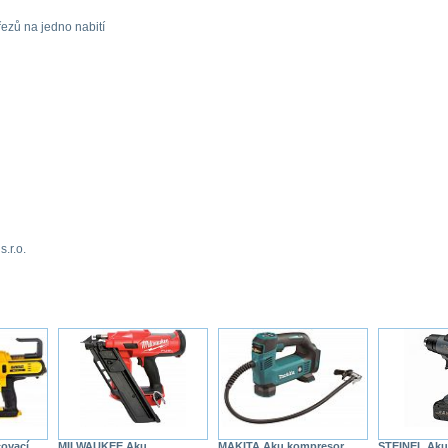
ezů na jedno nabití
.r.o.
ovací
MILWAUKEE Aku
MAKITA Aku kompresor
STEINEL Aku