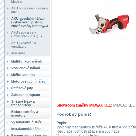
kladiva
+
AKU opracování dřeva a
kovu
-
AKU speciální nářadí
(vytlačovací pistole,
zhutňovače, kamery,...)
-
AKU sady a sety
(PowerPack; LXT;...)
-
AKU vysavače a
ventilátory
+
Aku rádia
-
Multifunkční nářadí
+
Vzduchové nářadí
+
Měřící technika
+
Motorové ruční nářadí
+
Řetězové pily
+
Zahradní program
+
Sněžné frézy a
Showroom značky MILWAUKEE:
MILWAUKEE
transportéry
-
Elektrocentrály a
Podrobný popis:
invertory
-
Vysokotlaké čističe
Popis:
Výkonný mechanismus řeže PEX trubku do prů
-
Instalatérské nářadí
Regulace rychlosti stlačením vypínače
Velmi ostré nože, čistý řez
+
Pásové pily na kov, alu