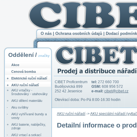
O nás
|
Ochrana osobních údajů
|
Dodací podmínk
Oddělení /
značky
Akce
Cenová bomba
+
Elektrické ruční nářadí
CIBET Proficentrum
tel:
272 660 700
+
AKU ruční nářadí
Budějovická 899
GSM:
608 956 572
+
AKU vrtačky -
252 42 Jesenice
e-mail:
cibet@cibet.cz
šroubováky - utahováky
Otevírací doba: Po-Pá 8:00-16:30 hodin
+
AKU dělení materiálu
-
Aku svítilny
AKU ruční nářadí
->
AKU speciální nářadí (vytlač
-
AKU vyhřívané bundy a
vesty
Detailní informace o pro
+
AKU baterie, nabíječky,
zdroje
-
AKU vrtací a sekací