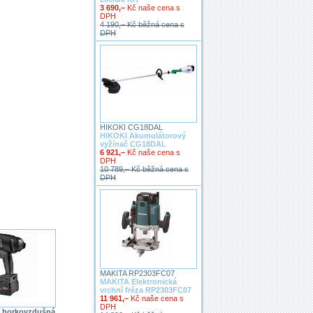
3 690,–
Kč naše cena s
DPH
4 190,– Kč běžná cena s
DPH
HIKOKI CG18DAL
HIKOKI Akumulátorový
vyžínač CG18DAL
6 921,–
Kč naše cena s
DPH
10 789,– Kč běžná cena s
DPH
MAKITA RP2303FC07
MAKITA Elektronická
vrchní fréza RP2303FC07
11 961,–
Kč naše cena s
DPH
 horkovzdušná