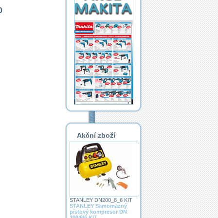
0
Akční zboží
STANLEY DN200_8_6 KIT
STANLEY Samomazný
pístový kompresor DN
200/8/6 KIT