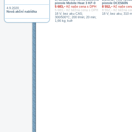
pistole Mobile Heat 3 KF-0
pistole DCE560N
5 683,–
Kč naše cena s DPH
8 552,–
Kč naše cen
4.9.2020
5 683,– Kč běžná cena s DPH
8 552,– Kč běžná c
Nová akční nabídka
18 V; bez aku CAS;
18 V; bez aku; 310 m
300/500°C; 200 l/min; 20 min;
1,66 kg; kufr