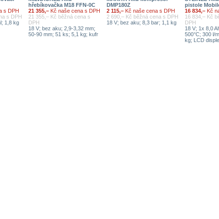
hřebíkovačka M18 FFN-0C
DMP180Z
pistole Mobil
a s DPH
21 355,–
Kč naše cena s DPH
2 115,–
Kč naše cena s DPH
16 834,–
Kč n
ena s DPH
21 355,– Kč běžná cena s
2 690,– Kč běžná cena s DPH
16 834,– Kč b
l; 1,8 kg
DPH
18 V; bez aku; 8,3 bar; 1,1 kg
DPH
18 V; bez aku; 2,9-3,32 mm;
18 V; 1x 8,0 
50-90 mm; 51 ks; 5,1 kg; kufr
500°C; 300 l/m
kg; LCD displej