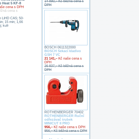
14 890,– Kč běžná cena s
e Heat 5 KF-8
DPH
aše cena s DPH
ěžná cena s
Ah LiHD CAS; 50-
in; 15 min; 1,66
; kufr
BOSCH 0611322000
BOSCH Sekací kladivo
GSH 7 VC
21 141,–
Kč naše cena s
DPH
26 837,– Kč běžná cena s
DPH
ROTHENBERGER 70402
ROTHENBERGER Ruční
odřezávač trubek
MINICUT II PRO
956,–
Kč naše cena s DPH
956,– Kč běžná cena s DPH