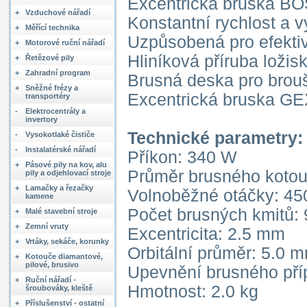
Excentrická bruska B
+
Vzduchové nářadí
Konstantní rychlost a v
+
Měřící technika
Uzpůsobená pro efektiv
+
Motorové ruční nářadí
Hliníková příruba ložis
+
Řetězové pily
+
Zahradní program
Brusná deska pro brouš
+
Sněžné frézy a
Excentrická bruska GE
transportéry
-
Elektrocentrály a
invertory
Technické parametry:
-
Vysokotlaké čističe
-
Instalatérské nářadí
Příkon: 340 W
+
Pásové pily na kov, alu
Průměr brusného koto
pily a odjehlovací stroje
+
Lamačky a řezačky
Volnoběžné otáčky: 45
kamene
Počet brusných kmitů:
+
Malé stavební stroje
+
Zemní vruty
Excentricita: 2.5 mm
+
Vrtáky, sekáče, korunky
Orbitální průměr: 5.0 
+
Kotouče diamantové,
pilové, brusivo
Upevnění brusného pří
+
Ruční nářadí -
Hmotnost: 2.0 kg
šroubováky, kleště
+
Příslušenství - ostatní