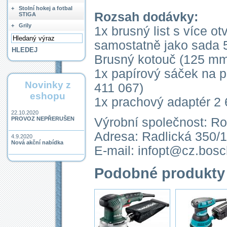
+
Stolní hokej a fotbal
Rozsah dodávky:
STIGA
+
Grily
1x brusný list s více o
samostatně jako sada 5
Brusný kotouč (125 mm
1x papírový sáček na p
Novinky z
411 067)
eshopu
1x prachový adaptér 2
22.10.2020
Výrobní společnost: Ro
PROVOZ NEPŘERUŠEN
Adresa: Radlická 350/
4.9.2020
Nová akční nabídka
E-mail: infopt@cz.bos
Podobné produkty