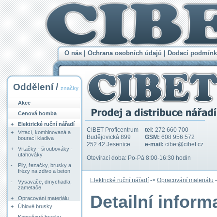
O nás
|
Ochrana osobních údajů
|
Dodací podmínk
Oddělení /
značky
Akce
Cenová bomba
+
Elektrické ruční nářadí
CIBET Proficentrum
tel:
272 660 700
+
Vrtací, kombinovaná a
Budějovická 899
GSM:
608 956 572
bourací kladiva
252 42 Jesenice
e-mail:
cibet@cibet.cz
+
Vrtačky - šroubováky -
utahováky
Otevírací doba: Po-Pá 8:00-16:30 hodin
-
Pily, řezačky, brusky a
frézy na zdivo a beton
Elektrické ruční nářadí
->
Opracování materiálu
-
Vysavače, dmychadla,
zametače
Detailní infor
+
Opracování materiálu
+
Úhlové brusky