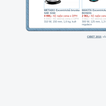
METABO Excentrická bruska
MAKITA Excentrick
SXE 3150
BO5031
4 990,–
Kč naše cena s DPH
2 961,–
Kč naše cen
6 643,– Kč běžná cena s DPH
3 662,– Kč běžná c
310 W; 150 mm; 1,6 kg; kufr
300 W; 125 mm; 1,3 
regulace
CIBET 2010
, v