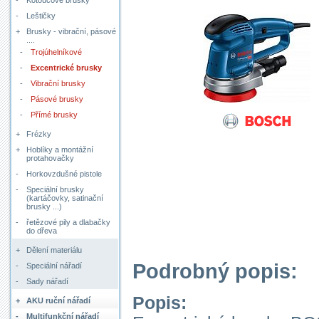
-
Kotoučové brusky
-
Leštičky
+
Brusky - vibrační, pásové
....
-
Trojúhelníkové
-
Excentrické brusky
-
Vibrační brusky
-
Pásové brusky
-
Přímé brusky
+
Frézky
+
Hoblíky a montážní
protahovačky
-
Horkovzdušné pistole
-
Speciální brusky
(kartáčovky, satinační
brusky ...)
-
řetězové pily a dlabačky
do dřeva
+
Dělení materiálu
Podrobný popis:
-
Speciální nářadí
-
Sady nářadí
Popis:
+
AKU ruční nářadí
-
Multifunkční nářadí