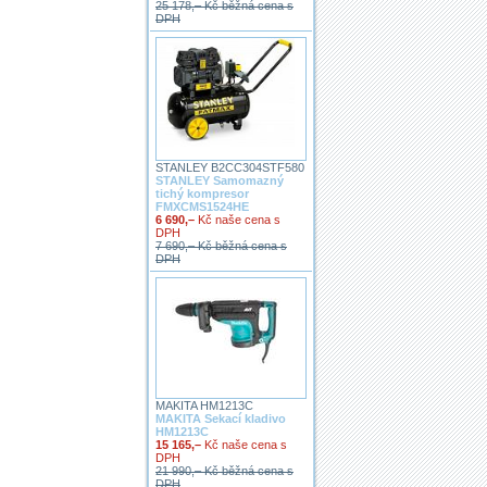
25 178,– Kč běžná cena s
DPH
STANLEY B2CC304STF580
STANLEY Samomazný
tichý kompresor
FMXCMS1524HE
6 690,–
Kč naše cena s
DPH
7 690,– Kč běžná cena s
DPH
MAKITA HM1213C
MAKITA Sekací kladivo
HM1213C
15 165,–
Kč naše cena s
DPH
21 990,– Kč běžná cena s
DPH