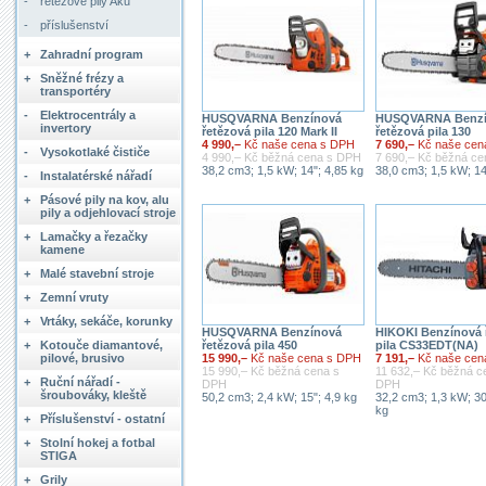
-
řetězové pily Aku
-
příslušenství
+
Zahradní program
+
Sněžné frézy a
transportéry
-
Elektrocentrály a
HUSQVARNA Benzínová
HUSQVARNA Benzí
invertory
řetězová pila 120 Mark II
řetězová pila 130
4 990,–
Kč naše cena s DPH
7 690,–
Kč naše cen
-
Vysokotlaké čističe
4 990,– Kč běžná cena s DPH
7 690,– Kč běžná c
38,2 cm3; 1,5 kW; 14"; 4,85 kg
38,0 cm3; 1,5 kW; 14
-
Instalatérské nářadí
+
Pásové pily na kov, alu
pily a odjehlovací stroje
+
Lamačky a řezačky
kamene
+
Malé stavební stroje
+
Zemní vruty
+
Vrtáky, sekáče, korunky
HUSQVARNA Benzínová
HIKOKI Benzínová 
+
Kotouče diamantové,
řetězová pila 450
pila CS33EDT(NA)
pilové, brusivo
15 990,–
Kč naše cena s DPH
7 191,–
Kč naše cen
15 990,– Kč běžná cena s
11 632,– Kč běžná c
+
Ruční nářadí -
DPH
DPH
šroubováky, kleště
50,2 cm3; 2,4 kW; 15"; 4,9 kg
32,2 cm3; 1,3 kW; 30
kg
+
Příslušenství - ostatní
+
Stolní hokej a fotbal
STIGA
+
Grily