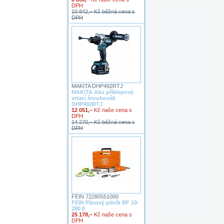
DPH
10 842,– Kč běžná cena s
DPH
MAKITA DHP492RTJ
MAKITA Aku příklepový
vrtací šroubovák
DHP492RTJ
12 051,–
Kč naše cena s
DPH
14 270,– Kč běžná cena s
DPH
FEIN 72280551000
FEIN Pásový pilník BF 10-
280 E
25 178,–
Kč naše cena s
DPH