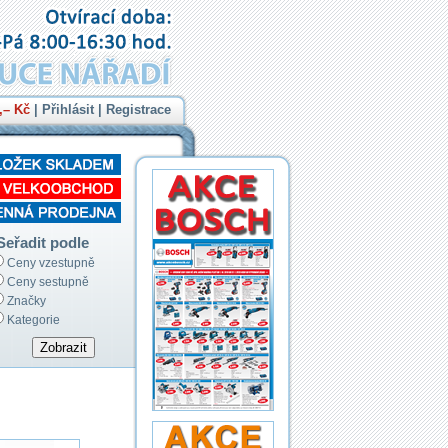
,– Kč
|
Přihlásit
|
Registrace
Seřadit podle
Ceny vzestupně
Ceny sestupně
Značky
Kategorie