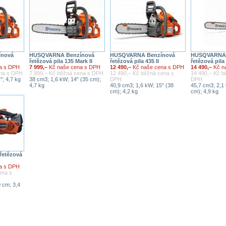
nová
HUSQVARNA Benzínová
HUSQVARNA Benzínová
HUSQVARNA 
řetězová pila 135 Mark II
řetězová pila 435 II
řetězová pila
a s DPH
7 999,–
Kč naše cena s DPH
12 490,–
Kč naše cena s DPH
14 490,–
Kč n
ena s DPH
7 999,– Kč běžná cena s DPH
12 490,– Kč běžná cena s
14 490,– Kč b
"; 4,7 kg
38 cm3; 1,6 kW; 14" (35 cm);
DPH
DPH
4,7 kg
40,9 cm3; 1,6 kW; 15" (38
45,7 cm3; 2,1
cm); 4,2 kg
cm); 4,9 kg
řetězová
a s DPH
ena s
 cm; 3,4