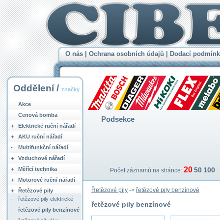
O nás
|
Ochrana osobních údajů
|
Dodací podmínk
Oddělení /
značky
Akce
Cenová bomba
Podsekce
+
Elektrické ruční nářadí
+
AKU ruční nářadí
-
Multifunkční nářadí
+
Vzduchové nářadí
20
+
Měřící technika
50
100
Počet záznamů na stránce:
+
Motorové ruční nářadí
Řetězové pily
->
řetězové pily benzínové
+
Řetězové pily
-
řetězové pily elektrické
řetězové pily benzínové
-
řetězové pily benzínové