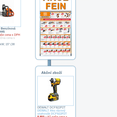
Benzínová
 445
aše cena s DPH
ěžná cena s
 kW; 15" (38
Akční zboží
DEWALT DCF922P2T
DEWALT Aku rázový
utahovák DCF922P2T
8 850,–
Kč naše cena s