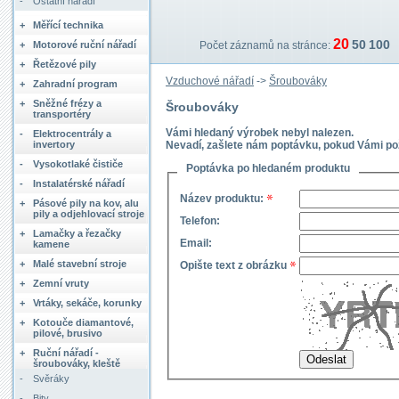
-
Ostatní nářadí
+
Měřící technika
20
50
100
+
Motorové ruční nářadí
Počet záznamů na stránce:
+
Řetězové pily
Vzduchové nářadí
->
Šroubováky
+
Zahradní program
+
Sněžné frézy a
Šroubováky
transportéry
Vámi hledaný výrobek nebyl nalezen.
-
Elektrocentrály a
invertory
Nevadí, zašlete nám poptávku, pokud Vámi p
-
Vysokotlaké čističe
Poptávka po hledaném produktu
-
Instalatérské nářadí
Název produktu:
+
Pásové pily na kov, alu
pily a odjehlovací stroje
Telefon:
+
Lamačky a řezačky
Email:
kamene
+
Malé stavební stroje
Opište text z obrázku
+
Zemní vruty
+
Vrtáky, sekáče, korunky
+
Kotouče diamantové,
pilové, brusivo
+
Ruční nářadí -
šroubováky, kleště
-
Svěráky
-
Bity