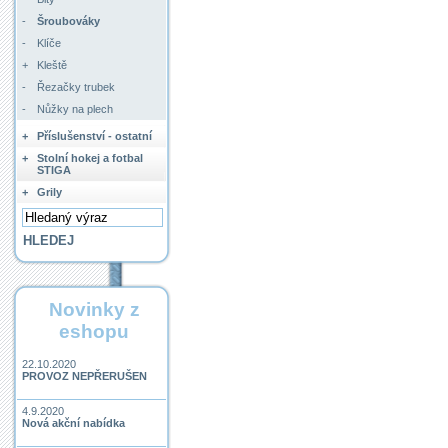
-
Šroubováky
-
Klíče
+
Kleště
-
Řezačky trubek
-
Nůžky na plech
+
Příslušenství - ostatní
+
Stolní hokej a fotbal
STIGA
+
Grily
Novinky z
eshopu
22.10.2020
PROVOZ NEPŘERUŠEN
4.9.2020
Nová akční nabídka