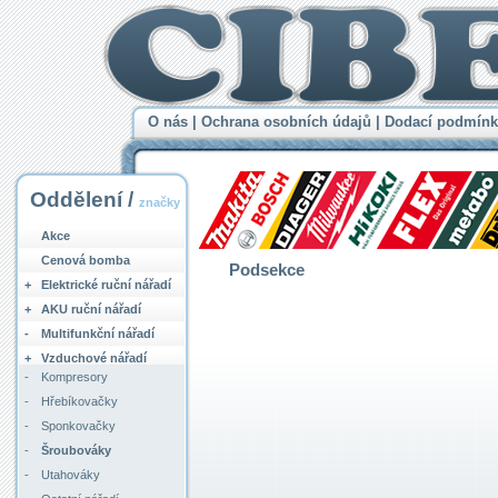
O nás
|
Ochrana osobních údajů
|
Dodací podmínk
Oddělení /
značky
Akce
Cenová bomba
Podsekce
+
Elektrické ruční nářadí
+
AKU ruční nářadí
-
Multifunkční nářadí
+
Vzduchové nářadí
-
Kompresory
-
Hřebíkovačky
-
Sponkovačky
-
Šroubováky
-
Utahováky