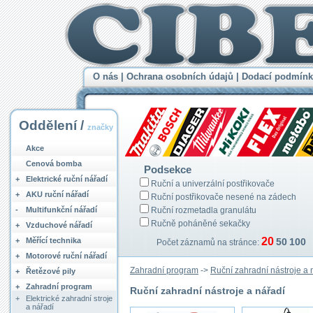
O nás
|
Ochrana osobních údajů
|
Dodací podmínk
Oddělení /
značky
Akce
Cenová bomba
Podsekce
+
Elektrické ruční nářadí
Ruční a univerzální postřikovače
+
AKU ruční nářadí
Ruční postřikovače nesené na zádech
-
Multifunkční nářadí
Ruční rozmetadla granulátu
Ručně poháněné sekačky
+
Vzduchové nářadí
20
+
Měřící technika
50
100
Počet záznamů na stránce:
+
Motorové ruční nářadí
Zahradní program
->
Ruční zahradní nástroje a 
+
Řetězové pily
+
Zahradní program
Ruční zahradní nástroje a nářadí
+
Elektrické zahradní stroje
a nářadí