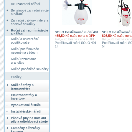
-
Aku zahradní nářadí
+
Benzínové zahradní stroje
a nářadí
+
Zahradní traktory, ridery a
sedlové sekačky
+
Ruční zahradní nástroje
SOLO Postřikovač ruční 401
SOLO Postřikovač 
a nářadí
465,50
Kč naše cena s DPH
826,50
Kč naše cen
-
Ruční a univerzální
490,– Kč běžná cena s DPH
870,– Kč běžná cen
postřikovače
Postřikovač ruční SOLO 401 -
Postřikovač ruční S
1 l
5 l
-
Ruční postřikovače
nesené na zádech
-
Ruční rozmetadla
granulátu
-
Ručně poháněné sekačky
-
Hračky
+
Sněžné frézy a
transportéry
-
Elektrocentrály a
invertory
-
Vysokotlaké čističe
-
Instalatérské nářadí
+
Pásové pily na kov, alu
pily a odjehlovací stroje
+
Lamačky a řezačky
kamene