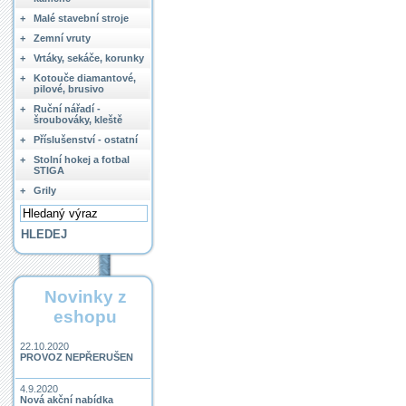
+
Malé stavební stroje
+
Zemní vruty
+
Vrtáky, sekáče, korunky
+
Kotouče diamantové,
pilové, brusivo
+
Ruční nářadí -
šroubováky, kleště
+
Příslušenství - ostatní
+
Stolní hokej a fotbal
STIGA
+
Grily
Novinky z
eshopu
22.10.2020
PROVOZ NEPŘERUŠEN
4.9.2020
Nová akční nabídka