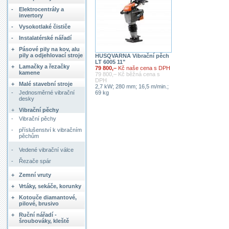
-
Elektrocentrály a
invertory
-
Vysokotlaké čističe
-
Instalatérské nářadí
+
Pásové pily na kov, alu
pily a odjehlovací stroje
HUSQVARNA Vibrační pěch
LT 6005 11"
+
Lamačky a řezačky
79 800,–
Kč naše cena s DPH
kamene
79 800,– Kč běžná cena s
DPH
+
Malé stavební stroje
2,7 kW; 280 mm; 16,5 m/min.;
-
Jednosměrné vibrační
69 kg
desky
+
Vibrační pěchy
-
Vibrační pěchy
-
příslušenství k vibračním
pěchům
-
Vedené vibrační válce
-
Řezače spár
+
Zemní vruty
+
Vrtáky, sekáče, korunky
+
Kotouče diamantové,
pilové, brusivo
+
Ruční nářadí -
šroubováky, kleště