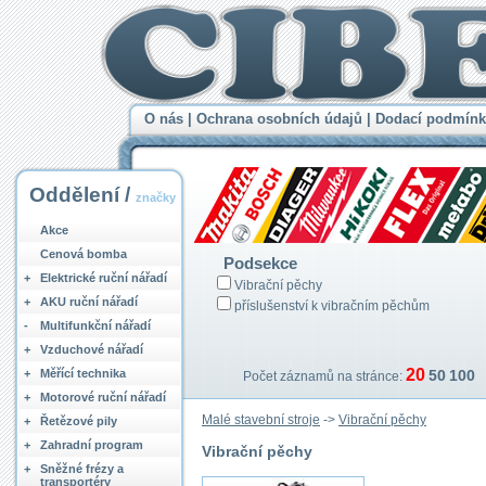
O nás
|
Ochrana osobních údajů
|
Dodací podmínk
Oddělení /
značky
Akce
Cenová bomba
Podsekce
+
Elektrické ruční nářadí
Vibrační pěchy
+
AKU ruční nářadí
příslušenství k vibračním pěchům
-
Multifunkční nářadí
+
Vzduchové nářadí
20
+
Měřící technika
50
100
Počet záznamů na stránce:
+
Motorové ruční nářadí
Malé stavební stroje
->
Vibrační pěchy
+
Řetězové pily
+
Zahradní program
Vibrační pěchy
+
Sněžné frézy a
transportéry