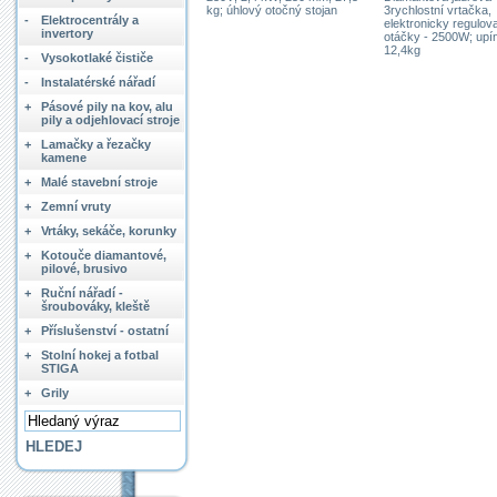
kg; úhlový otočný stojan
3rychlostní vrtačka,
-
Elektrocentrály a
elektronicky regulov
invertory
otáčky - 2500W; upí
12,4kg
-
Vysokotlaké čističe
-
Instalatérské nářadí
+
Pásové pily na kov, alu
pily a odjehlovací stroje
+
Lamačky a řezačky
kamene
+
Malé stavební stroje
+
Zemní vruty
+
Vrtáky, sekáče, korunky
+
Kotouče diamantové,
pilové, brusivo
+
Ruční nářadí -
šroubováky, kleště
+
Příslušenství - ostatní
+
Stolní hokej a fotbal
STIGA
+
Grily