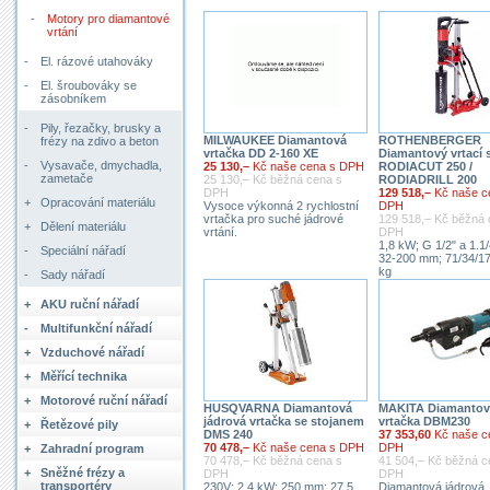
-
Motory pro diamantové
vrtání
-
El. rázové utahováky
-
El. šroubováky se
zásobníkem
-
Pily, řezačky, brusky a
MILWAUKEE Diamantová
ROTHENBERGER
frézy na zdivo a beton
vrtačka DD 2-160 XE
Diamantový vrtací 
-
Vysavače, dmychadla,
25 130,–
Kč naše cena s DPH
RODIACUT 250 /
zametače
25 130,– Kč běžná cena s
RODIADRILL 200
DPH
129 518,–
Kč naše c
+
Opracování materiálu
Vysoce výkonná 2 rychlostní
DPH
vrtačka pro suché jádrové
129 518,– Kč běžná 
+
Dělení materiálu
vrtání.
DPH
1,8 kW; G 1/2" a 1.1
-
Speciální nářadí
32-200 mm; 71/34/17
kg
-
Sady nářadí
+
AKU ruční nářadí
-
Multifunkční nářadí
+
Vzduchové nářadí
+
Měřící technika
+
Motorové ruční nářadí
HUSQVARNA Diamantová
MAKITA Diamantová
jádrová vrtačka se stojanem
vrtačka DBM230
+
Řetězové pily
DMS 240
37 353,60
Kč naše c
70 478,–
Kč naše cena s DPH
DPH
+
Zahradní program
70 478,– Kč běžná cena s
41 504,– Kč běžná c
+
Sněžné frézy a
DPH
DPH
transportéry
230V; 2,4 kW; 250 mm; 27,5
Diamantová jádrová