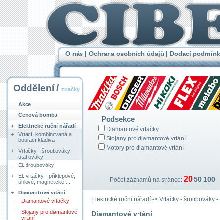
O nás
|
Ochrana osobních údajů
|
Dodací podmínk
Oddělení /
značky
Akce
Cenová bomba
Podsekce
+
Elektrické ruční nářadí
Diamantové vrtačky
+
Vrtací, kombinovaná a
Stojany pro diamantové vrtání
bourací kladiva
Motory pro diamantové vrtání
+
Vrtačky - šroubováky -
utahováky
-
El. šroubováky
+
El. vrtačky - příklepové,
20
50
100
Počet záznamů na stránce:
úhlové, magnetické ...
+
Diamantové vrtání
Elektrické ruční nářadí
->
Vrtačky - šroubováky -
-
Diamantové vrtačky
-
Stojany pro diamantové
Diamantové vrtání
vrtání