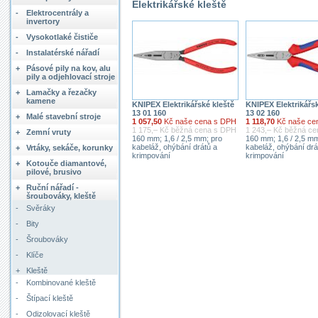
Elektrikářské kleště
-
Elektrocentrály a
invertory
-
Vysokotlaké čističe
-
Instalatérské nářadí
+
Pásové pily na kov, alu
pily a odjehlovací stroje
+
Lamačky a řezačky
kamene
KNIPEX Elektrikářské kleště
KNIPEX Elektrikářsk
13 01 160
13 02 160
+
Malé stavební stroje
1 057,50
Kč naše cena s DPH
1 118,70
Kč naše ce
1 175,– Kč běžná cena s DPH
1 243,– Kč běžná c
+
Zemní vruty
160 mm; 1,6 / 2,5 mm; pro
160 mm; 1,6 / 2,5 mm
kabeláž, ohýbání drátů a
kabeláž, ohýbání drá
+
Vrtáky, sekáče, korunky
krimpování
krimpování
+
Kotouče diamantové,
pilové, brusivo
+
Ruční nářadí -
šroubováky, kleště
-
Svěráky
-
Bity
-
Šroubováky
-
Klíče
+
Kleště
-
Kombinované kleště
-
Štípací kleště
-
Odizolovací kleště