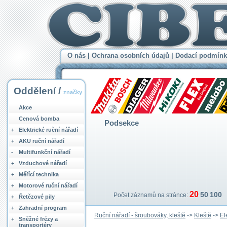
O nás
|
Ochrana osobních údajů
|
Dodací podmínk
Oddělení /
značky
Akce
Cenová bomba
Podsekce
+
Elektrické ruční nářadí
+
AKU ruční nářadí
-
Multifunkční nářadí
+
Vzduchové nářadí
+
Měřící technika
+
Motorové ruční nářadí
20
50
100
Počet záznamů na stránce:
+
Řetězové pily
+
Zahradní program
Ruční nářadí - šroubováky, kleště
->
Kleště
->
El
+
Sněžné frézy a
transportéry