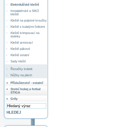
-
Elektrikářské kleště
-
Instalatérské a SIKO
kleště
-
Kleště na pojistné kroužky
-
Kleště s kulatými čelistmi
-
Kleště krimpovací na
dutinky
-
Kleště armovací
-
Kleště pákové
-
Kleště ostatní
-
Sady kleští
-
Řezačky trubek
-
Nůžky na plech
+
Příslušenství - ostatní
+
Stolní hokej a fotbal
STIGA
+
Grily