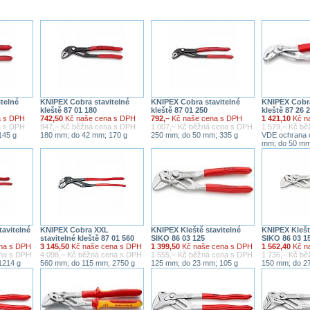
telné
KNIPEX Cobra stavitelné
KNIPEX Cobra stavitelné
KNIPEX Cobra
kleště 87 01 180
kleště 87 01 250
kleště 87 26 
a s DPH
742,50
Kč naše cena s DPH
792,–
Kč naše cena s DPH
1 421,10
Kč n
a s DPH
947,– Kč běžná cena s DPH
1 007,– Kč běžná cena s DPH
1 579,– Kč b
145 g
180 mm; do 42 mm; 170 g
250 mm; do 50 mm; 335 g
VDE ochrana 
mm; do 50 mm
avitelné
KNIPEX Cobra XXL
KNIPEX Kleště stavitelné
KNIPEX Klešt
stavitelné kleště 87 01 560
SIKO 86 03 125
SIKO 86 03 1
na s DPH
3 145,50
Kč naše cena s DPH
1 399,50
Kč naše cena s DPH
1 562,40
Kč n
ena s DPH
4 098,– Kč běžná cena s DPH
1 555,– Kč běžná cena s DPH
1 736,– Kč b
1214 g
560 mm; do 115 mm; 2750 g
125 mm; do 23 mm; 105 g
150 mm; do 2