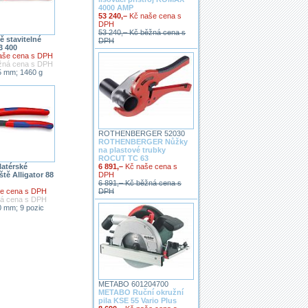
4000 AMP
53 240,–
Kč naše cena s
DPH
53 240,– Kč běžná cena s
ě stavitelné
DPH
3 400
aše cena s DPH
ěžná cena s DPH
5 mm; 1460 g
ROTHENBERGER 52030
ROTHENBERGER Nůžky
na plastové trubky
ROCUT TC 63
6 891,–
Kč naše cena s
latérské
DPH
ště Alligator 88
6 891,– Kč běžná cena s
DPH
e cena s DPH
ná cena s DPH
 mm; 9 pozic
METABO 601204700
METABO Ruční okružní
pila KSE 55 Vario Plus