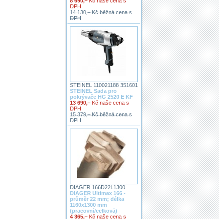
8 690,–
Kč naše cena s
DPH
14 130,– Kč běžná cena s
DPH
STEINEL 110021188 351601
STEINEL Sada pro
pokrývače HG 2520 E KF
13 690,–
Kč naše cena s
DPH
15 379,– Kč běžná cena s
DPH
DIAGER 166D22L1300
DIAGER Ultimax 166 -
průměr 22 mm; délka
1160x1300 mm
(pracovní/celková)
4 365,–
Kč naše cena s