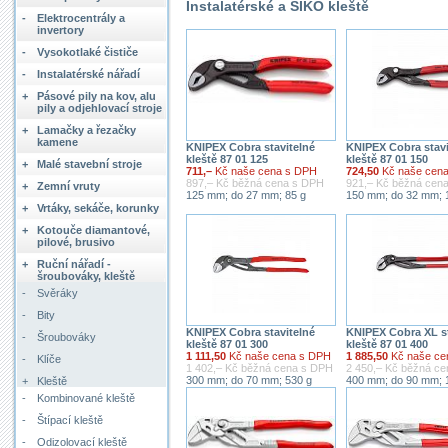
Instalatérské a SIKO kleště
-
Elektrocentrály a
invertory
-
Vysokotlaké čističe
-
Instalatérské nářadí
+
Pásové pily na kov, alu
pily a odjehlovací stroje
+
Lamačky a řezačky
kamene
KNIPEX Cobra stavitelné
KNIPEX Cobra stavi
kleště 87 01 125
kleště 87 01 150
+
Malé stavební stroje
711,–
Kč naše cena s DPH
724,50
Kč naše cen
897,– Kč běžná cena s DPH
921,– Kč běžná cen
+
Zemní vruty
125 mm; do 27 mm; 85 g
150 mm; do 32 mm; 
+
Vrtáky, sekáče, korunky
+
Kotouče diamantové,
pilové, brusivo
+
Ruční nářadí -
šroubováky, kleště
-
Svěráky
-
Bity
KNIPEX Cobra stavitelné
KNIPEX Cobra XL st
-
Šroubováky
kleště 87 01 300
kleště 87 01 400
1 111,50
Kč naše cena s DPH
1 885,50
Kč naše ce
-
Klíče
1 402,– Kč běžná cena s DPH
2 450,– Kč běžná c
300 mm; do 70 mm; 530 g
400 mm; do 90 mm; 
+
Kleště
-
Kombinované kleště
-
Štípací kleště
-
Odizolovací kleště