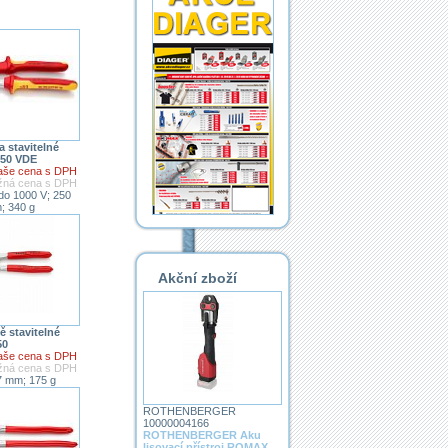
 stavitelné
250 VDE
aše cena s DPH
ěžná cena s DPH
do 1000 V; 250
; 340 g
Akční zboží
ě stavitelné
50
aše cena s DPH
ěžná cena s DPH
7 mm; 175 g
ROTHENBERGER
10000004166
ROTHENBERGER Aku
lisovací přístroj ROMAX