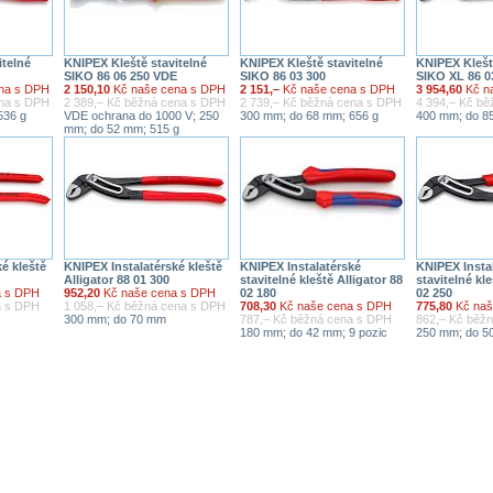
itelné
KNIPEX Kleště stavitelné
KNIPEX Kleště stavitelné
KNIPEX Klešt
SIKO 86 06 250 VDE
SIKO 86 03 300
SIKO XL 86 0
na s DPH
2 150,10
Kč naše cena s DPH
2 151,–
Kč naše cena s DPH
3 954,60
Kč n
ena s DPH
2 389,– Kč běžná cena s DPH
2 739,– Kč běžná cena s DPH
4 394,– Kč b
536 g
VDE ochrana do 1000 V; 250
300 mm; do 68 mm; 656 g
400 mm; do 8
mm; do 52 mm; 515 g
é kleště
KNIPEX Instalatérské kleště
KNIPEX Instalatérské
KNIPEX Insta
Alligator 88 01 300
stavitelné kleště Alligator 88
stavitelné kle
a s DPH
952,20
Kč naše cena s DPH
02 180
02 250
a s DPH
1 058,– Kč běžná cena s DPH
708,30
Kč naše cena s DPH
775,80
Kč naš
300 mm; do 70 mm
787,– Kč běžná cena s DPH
862,– Kč běž
180 mm; do 42 mm; 9 pozic
250 mm; do 50