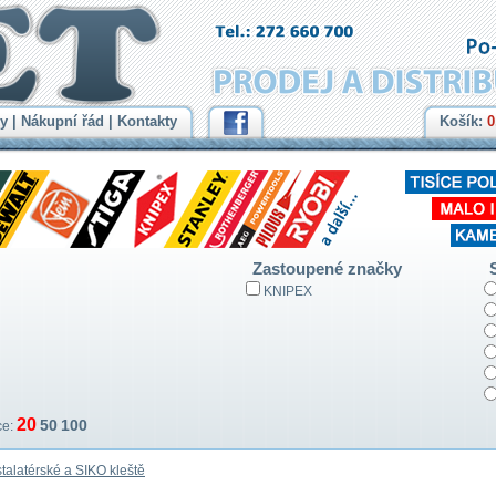
y
|
Nákupní řád
|
Kontakty
Košík:
0
Zastoupené značky
KNIPEX
20
50
100
ce:
stalatérské a SIKO kleště