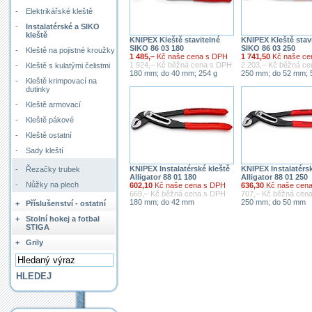
-
Elektrikářské kleště
-
Instalatérské a SIKO
kleště
KNIPEX Kleště stavitelné
KNIPEX Kleště stav
SIKO 86 03 180
SIKO 86 03 250
-
Kleště na pojistné kroužky
1 485,–
Kč naše cena s DPH
1 741,50
Kč naše ce
1 924,– Kč běžná cena s DPH
2 203,– Kč běžná c
-
Kleště s kulatými čelistmi
180 mm; do 40 mm; 254 g
250 mm; do 52 mm; 
-
Kleště krimpovací na
dutinky
-
Kleště armovací
-
Kleště pákové
-
Kleště ostatní
-
Sady kleští
KNIPEX Instalatérské kleště
KNIPEX Instalatérsk
-
Řezačky trubek
Alligator 88 01 180
Alligator 88 01 250
-
Nůžky na plech
602,10
Kč naše cena s DPH
636,30
Kč naše cen
669,– Kč běžná cena s DPH
707,– Kč běžná cen
180 mm; do 42 mm
250 mm; do 50 mm
+
Příslušenství - ostatní
+
Stolní hokej a fotbal
STIGA
+
Grily