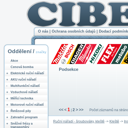
O nás
|
Ochrana osobních údajů
|
Dodací podmínk
Oddělení /
značky
Akce
Cenová bomba
Podsekce
+
Elektrické ruční nářadí
+
AKU ruční nářadí
-
Multifunkční nářadí
+
Vzduchové nářadí
+
Měřící technika
+
Motorové ruční nářadí
1
<<
<
2
>
>>
|
Počet záznamů na strán
+
Řetězové pily
+
Zahradní program
Ruční nářadí - šroubováky, kleště
->
Kleště
->
In
+
Sněžné frézy a
transportéry