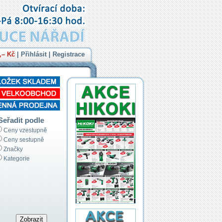
,– Kč
|
Přihlásit
|
Registrace
Seřadit podle
Ceny vzestupně
Ceny sestupně
Značky
Kategorie