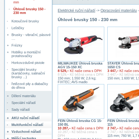
mm
-
Úhlové brusky 150 -
Elektrické ruční nářadí
->
Opracování materiálu
230 mm
Úhlové brusky 150 - 230 mm
-
Kotoučové brusky
-
Leštičky
+
Brusky - vibrační, pásové
....
+
Frézky
+
Hoblíky a montážní
protahovačky
-
Horkovzdušné pistole
MILWAUKEE Úhlová bruska
STAYER Úhlová br
AGV 15-150 XC
1650 CS
-
Speciální brusky
8 529,–
Kč naše cena s DPH
3 447,–
Kč naše cen
(kartáčovky, satinační
8 529,– Kč běžná cena s DPH
3 447,– Kč běžná c
brusky ...)
150 mm; 1.550 W; 2,6 kg;
150 mm; 1.600 W; 1,
FIXTEC; AVS madlo
-
řetězové pily a dlabačky
do dřeva
+
Dělení materiálu
-
Speciální nářadí
-
Sady nářadí
+
AKU ruční nářadí
FEIN Úhlová bruska CG 15-
FEIN Úhlová brusk
150 BL
115
-
Multifunkční nářadí
10 287,–
Kč naše cena s DPH
2 747,–
Kč naše cen
+
Vzduchové nářadí
10 287,– Kč běžná cena s
2 747,– Kč běžná c
DPH
115 mm; 760 W; 1,7 
+
Měřící technika