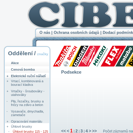
O nás
|
Ochrana osobních údajů
|
Dodací podmínk
Oddělení /
značky
Akce
Cenová bomba
Podsekce
+
Elektrické ruční nářadí
+
Vrtací, kombinovaná a
bourací kladiva
+
Vrtačky - šroubováky -
utahováky
-
Pily, řezačky, brusky a
frézy na zdivo a beton
-
Vysavače, dmychadla,
zametače
+
Opracování materiálu
+
Úhlové brusky
1
<<
<
2
3
4
>
>>
|
|
|
Počet záznamů na 
-
Úhlové brusky 115 - 125