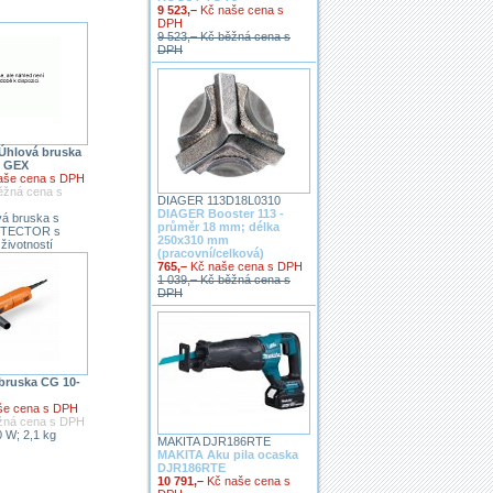
9 523,–
Kč naše cena s
DPH
9 523,– Kč běžná cena s
DPH
hlová bruska
0 GEX
aše cena s DPH
ěžná cena s
DIAGER 113D18L0310
DIAGER Booster 113 -
vá bruska s
průměr 18 mm; délka
OTECTOR s
250x310 mm
životností
(pracovní/celková)
765,–
Kč naše cena s DPH
1 039,– Kč běžná cena s
DPH
bruska CG 10-
še cena s DPH
ěžná cena s DPH
 W; 2,1 kg
MAKITA DJR186RTE
MAKITA Aku pila ocaska
DJR186RTE
10 791,–
Kč naše cena s