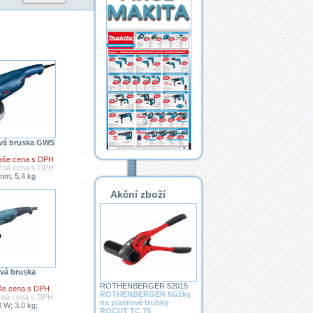
vá bruska GWS
aše cena s DPH
ěžná cena s DPH
mm; 5,4 kg
Akční zboží
vá bruska
ROTHENBERGER 52015
še cena s DPH
ROTHENBERGER Nůžky
ěžná cena s DPH
na plastové trubky
 W; 3,0 kg;
ROCUT TC 75