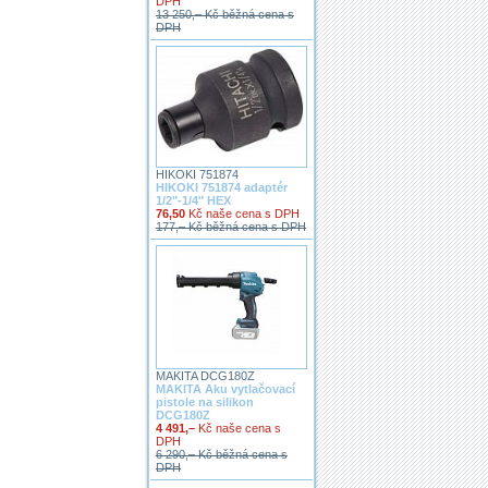
DPH
13 250,– Kč běžná cena s
DPH
HIKOKI 751874
HIKOKI 751874 adaptér
1/2"-1/4" HEX
76,50
Kč naše cena s DPH
177,– Kč běžná cena s DPH
MAKITA DCG180Z
MAKITA Aku vytlačovací
pistole na silikon
DCG180Z
4 491,–
Kč naše cena s
DPH
6 290,– Kč běžná cena s
DPH