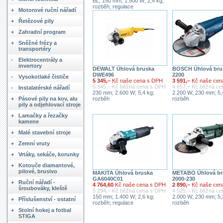
BL; 150 mm; 1.500 W; 2,4 kg;
rozběh; regulace
+
Motorové ruční nářadí
+
Řetězové pily
+
Zahradní program
+
Sněžné frézy a
transportéry
-
Elektrocentrály a
invertory
DEWALT Úhlová bruska
BOSCH Úhlová br
DWE496
2200
-
Vysokotlaké čističe
5 345,–
Kč naše cena s DPH
3 591,–
Kč naše cen
5 345,– Kč běžná cena s DPH
4 657,– Kč běžná c
-
Instalatérské nářadí
230 mm; 2.600 W; 5,4 kg;
2.200 W; 230 mm; 5,
+
Pásové pily na kov, alu
rozběh
rozběh
pily a odjehlovací stroje
+
Lamačky a řezačky
kamene
+
Malé stavební stroje
+
Zemní vruty
+
Vrtáky, sekáče, korunky
+
Kotouče diamantové,
pilové, brusivo
MAKITA Úhlová bruska
METABO Úhlová br
GA6040C01
2000-230
+
Ruční nářadí -
4 764,60
Kč naše cena s DPH
2 890,–
Kč naše cen
šroubováky, kleště
5 294,– Kč běžná cena s DPH
4 525,– Kč běžná c
150 mm; 1.400 W; 2,6 kg;
2.000 W; 230 mm; 5,
+
Příslušenství - ostatní
rozběh; regulace
rozběh
+
Stolní hokej a fotbal
STIGA