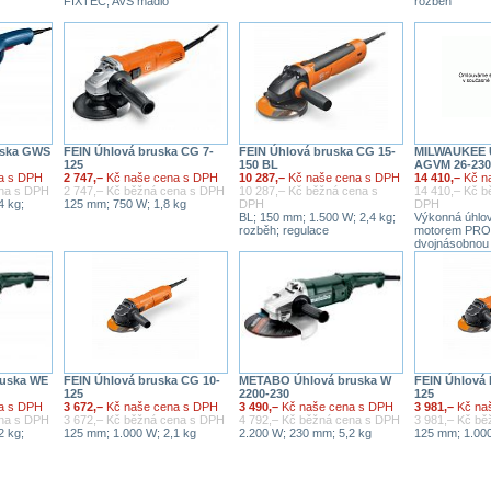
FIXTEC; AVS madlo
rozběh
uska GWS
FEIN Úhlová bruska CG 7-
FEIN Úhlová bruska CG 15-
MILWAUKEE Ú
125
150 BL
AGVM 26-23
a s DPH
2 747,–
Kč naše cena s DPH
10 287,–
Kč naše cena s DPH
14 410,–
Kč n
ena s DPH
2 747,– Kč běžná cena s DPH
10 287,– Kč běžná cena s
14 410,– Kč b
4 kg;
125 mm; 750 W; 1,8 kg
DPH
DPH
BL; 150 mm; 1.500 W; 2,4 kg;
Výkonná úhlo
rozběh; regulace
motorem PR
dvojnásobnou 
uska WE
FEIN Úhlová bruska CG 10-
METABO Úhlová bruska W
FEIN Úhlová 
125
2200-230
125
a s DPH
3 672,–
Kč naše cena s DPH
3 490,–
Kč naše cena s DPH
3 981,–
Kč na
ena s DPH
3 672,– Kč běžná cena s DPH
4 792,– Kč běžná cena s DPH
3 981,– Kč b
2 kg;
125 mm; 1.000 W; 2,1 kg
2.200 W; 230 mm; 5,2 kg
125 mm; 1.000