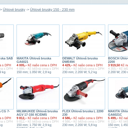
->
Úhlové brusky
->
Úhlové brusky 150 - 230 mm
uska SAB
MAKITA Úhlová bruska
DEWALT Úhlová bruska
BOSCH Úhlo
GA6021
DWE494
2200
a s DPH
4 005,–
Kč naše cena s DPH
4 429,–
Kč naše cena s DPH
3 919,50
Kč n
ena s DPH
4 886,– Kč běžná cena s DPH
4 429,– Kč běžná cena s DPH
4 355,– Kč b
9 kg
150 mm; 1.050 W; 2,8 kg
230 mm; 2.200 W; 5,2 kg
2.200 W; 230 
a CG 7-
MILWAUKEE Úhlová bruska
FLEX Úhlová bruska L 2200
MAKITA Úhlo
AGV 17-150 XC/DMS
230
GA6021C
a s DPH
9 812,–
Kč naše cena s DPH
4 586,–
Kč naše cena s DPH
5 499,–
Kč na
ena s DPH
9 812,– Kč běžná cena s DPH
4 586,– Kč běžná cena s DPH
6 110,– Kč b
kg
150 mm; 1.750 W; 2,9 kg;
230 mm; 2.200 W; 5,8 kg
150 mm; 1.450