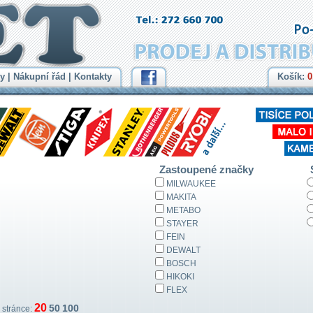
y
|
Nákupní řád
|
Kontakty
Košík:
0
Zastoupené značky
MILWAUKEE
MAKITA
METABO
STAYER
FEIN
DEWALT
BOSCH
HIKOKI
FLEX
20
50
100
stránce: